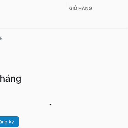
GIỎ HÀNG
Co-Location
Sản phẩm
Tin tức
Liên hệ
B
tháng
ăng ký