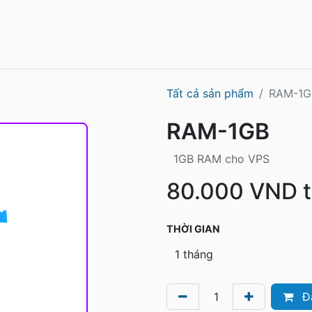
CloudVPS
N8N VPS
Dedicated Server
Tất cả sản phẩm
RAM-1G
RAM-1GB
1GB RAM cho VPS
80.000
VND
THỜI GIAN
Đ