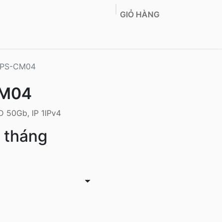
GIỎ HÀNG
Co-Location
Sản phẩm
Tin tức
Liên hệ
VPS-CM04
CM04
 50Gb, IP 1IPv4
tháng