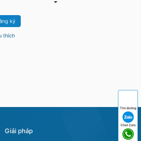
ăng ký
 thích
Tìm đường
Chat Zalo
Giải pháp