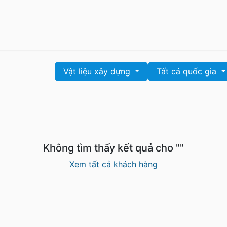
CloudVPS
N8N VPS
Dedicated Server
Vật liệu xây dựng
Tất cả quốc gia
Không tìm thấy kết quả cho "
"
Xem tất cả khách hàng